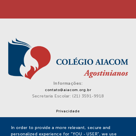
Informações:
contato@aiacom.org.br
Secretaria Escolar: (21) 3591-9918
Privacidade
Rua Barão do Bom Retiro, 920/941 – Engenho Novo – Rio
In order to provide a more relevant, secure and
de Janeiro – RJ – 20715-002
personalized experience for “YOU - USER”, we use