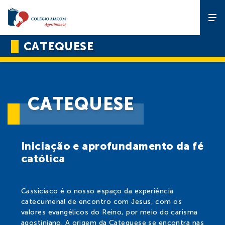
CATEQUESE
A Escola
Gente que
CATEQUESE
forma gente
Pedagógico
Iniciação e aprofundamento da fé
católica
Estude no
AIACOM
Cassicíaco é o nosso espaço da experiência
Projetos
catecumenal de encontro com Jesus, com os
valores evangélicos do Reino, por meio do carisma
agostiniano. A origem da Catequese se encontra nas