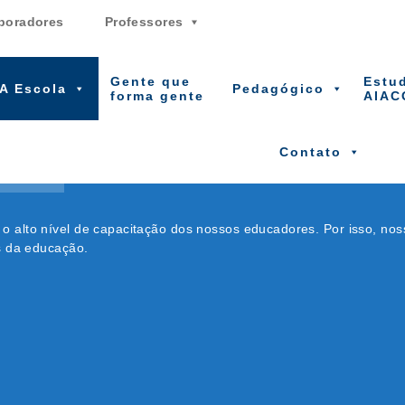
boradores
Professores
Gente que
Estu
A Escola
Pedagógico
forma gente
AIAC
ÃO
Contato
alto nível de capacitação dos nossos educadores. Por isso, noss
s da educação.