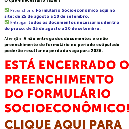
O que é necessário fazer?
Preencher o
Formulário Socioeconômico aqui no
site: de 25 de agosto a 10 de setembro.
Entregar
todos os documentos necessários dentro
do prazo: de 25 de agosto a 10 de setembro.
Atenção:
A não entrega dos documentos e o não
preenchimento do formulário no período estipulado
poderão resultar na perda da vaga para 2026.
ESTÁ ENCERRADO 
PREENCHIMENTO
DO FORMULÁRIO
SOCIOECONÔMICO
CLIQUE AQUI PARA