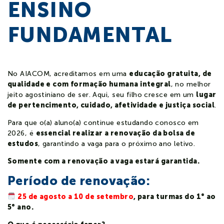
ENSINO
Notícias
FUNDAMENTAL
Contato
No AIACOM, acreditamos em uma
educação gratuita, de
Colaboradores
Professores
qualidade e com formação humana integral
, no melhor
jeito agostiniano de ser. Aqui, seu filho cresce em um
lugar
de pertencimento, cuidado, afetividade e justiça social
.
Para que o(a) aluno(a) continue estudando conosco em
2026, é
essencial realizar a renovação da bolsa de
estudos
, garantindo a vaga para o próximo ano letivo.
Somente com a renovação a vaga estará garantida.
Período de renovação:
25 de agosto a 10 de setembro
,
para turmas do 1° ao
5° ano.