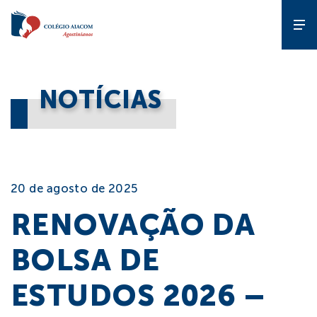
A Escola
NOTÍCIAS
Gente que
forma gente
Pedagógico
20 de agosto de 2025
RENOVAÇÃO DA
Estude no
AIACOM
BOLSA DE
Projetos
ESTUDOS 2026 –